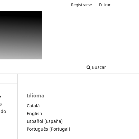
Registrarse
Entrar
Buscar
Idioma
e
s
Català
ido
English
Español (España)
Português (Portugal)