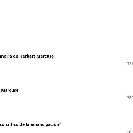
emoria de Herbert Marcuse
375
t Marcuse
380
co crítico de la emancipación"
385