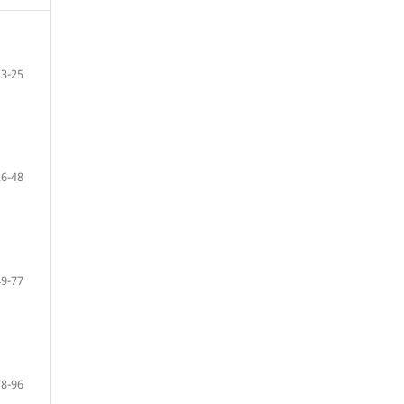
3-25
26-48
49-77
78-96