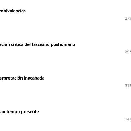
ambivalencias
279
etación crítica del fascismo poshumano
293
terpretación inacabada
313
o ao tempo presente
347