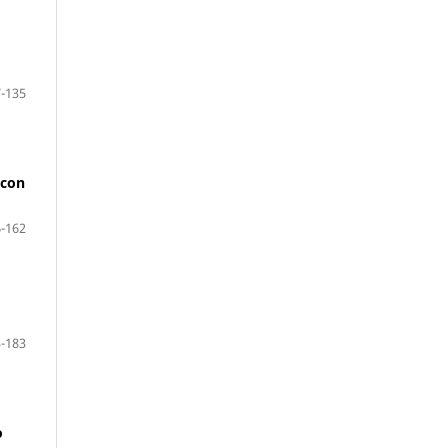
-135
 con
-162
-183
o