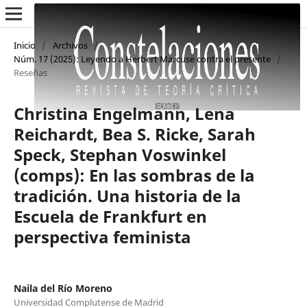
Inicio
/
Archivos
/
Núm. 17 (2025): Leyendo a Herbert Marcuse contra el presente
/
Reseñas
Christina Engelmann, Lena
Reichardt, Bea S. Ricke, Sarah
Speck, Stephan Voswinkel
(comps): En las sombras de la
tradición. Una historia de la
Escuela de Frankfurt en
perspectiva feminista
Naila del Río Moreno
Universidad Complutense de Madrid