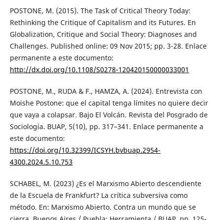
POSTONE, M. (2015). The Task of Critical Theory Today:
Rethinking the Critique of Capitalism and its Futures. En
Globalization, Critique and Social Theory: Diagnoses and
Challenges. Published online: 09 Nov 2015; pp. 3-28. Enlace
permanente a este documento:
http://dx.doi.org/10.1108/S0278-120420150000033001
POSTONE, M., RUDA & F., HAMZA, A. (2024). Entrevista con
Moishe Postone: que el capital tenga límites no quiere decir
que vaya a colapsar. Bajo El Volcán. Revista del Posgrado de
Sociología. BUAP, 5(10), pp. 317–341. Enlace permanente a
este documento:
https://doi.org/10.32399/ICSYH.bvbuap.2954-
4300.2024.5.10.753
SCHABEL, M. (2023) ¿Es el Marxismo Abierto descendiente
de la Escuela de Frankfurt? La crítica subversiva como
método. En: Marxismo Abierto. Contra un mundo que se
cierra. Buenos Aires / Puebla: Herramienta / BUAP, pp. 125-