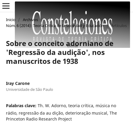
Inicio
/
Archivos
/
Núm. 6 (2014): Teoría Crítica de la Sociedad y Educación
/
Artículos
Sobre o conceito adorniano de
'Regressão da audição', nos
manuscritos de 1938
Iray Carone
Universidade de São Paulo
Palabras clave:
Th. W. Adorno, teoria crítica, música no
rádio, regressão da au dição, deterioração musical, The
Princeton Radio Research Project