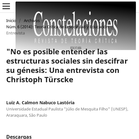
Inicio
/
Archivos
/
Núm. 6 (2014): Teoría Crítica de la Sociedad y Educación
/
Entrevista
"No es posible entender las
estructuras sociales sin descifrar
su génesis: Una entrevista con
Christoph Türscke
Luiz A. Calmon Nabuco Lastória
Universidade Estadual Paulista "Júlio de Mesquita Filho" (UNESP),
Araraquara, São Paulo
Descargas