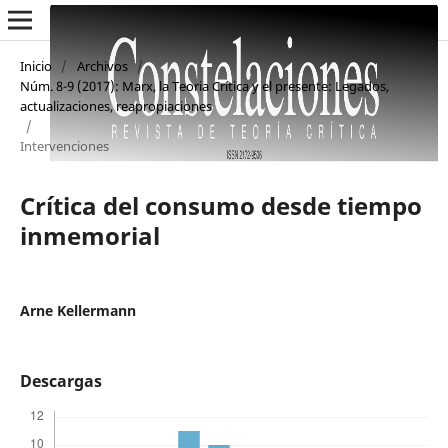
Inicio
/
Archivos
/
Núm. 8-9 (2017): Marx, la Teoria Crítica y el presente: Legados,
actualizaciones, reapropiaciones
/
Intervenciones
Crítica del consumo desde tiempo
inmemorial
Arne Kellermann
Descargas