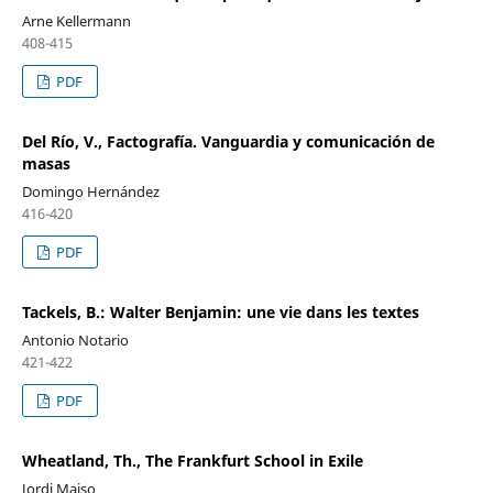
Arne Kellermann
408-415
PDF
Del Río, V., Factografía. Vanguardia y comunicación de
masas
Domingo Hernández
416-420
PDF
Tackels, B.: Walter Benjamin: une vie dans les textes
Antonio Notario
421-422
PDF
Wheatland, Th., The Frankfurt School in Exile
Jordi Maiso