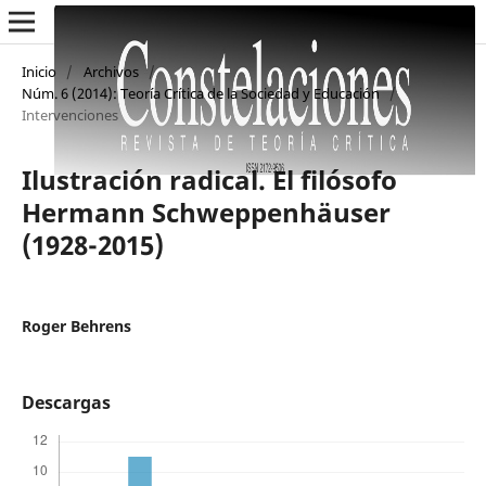
Inicio
/
Archivos
/
Núm. 6 (2014): Teoría Crítica de la Sociedad y Educación
/
Intervenciones
Ilustración radical. El filósofo
Hermann Schweppenhäuser
(1928-2015)
Roger Behrens
Descargas